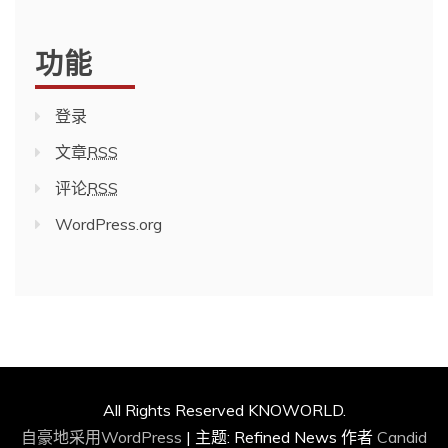
功能
登录
文章
RSS
评论
RSS
WordPress.org
All Rights Reserved KNOWORLD.
自豪地采用WordPress
|
主题: Refined News 作者
Candid