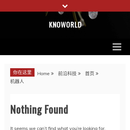
Skip
to
content
KNOWORLD
你在这里
Home
前沿科技
首页
机器人
Nothing Found
It seems we can’t find what you’re looking for.