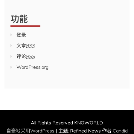
功能
登录
文章
RSS
评论
RSS
WordPress.org
All Rights Reserved KNOWORLD.
自豪地采用WordPress
|
主题: Refined News 作者
Candid